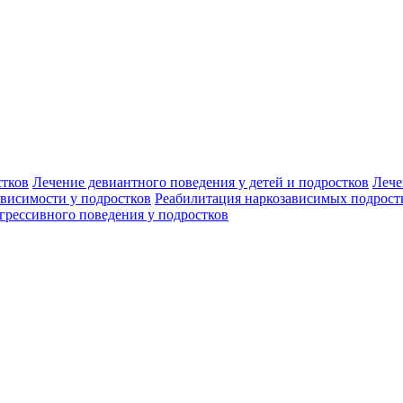
стков
Лечение девиантного поведения у детей и подростков
Лече
ависимости у подростков
Реабилитация наркозависимых подрост
грессивного поведения у подростков