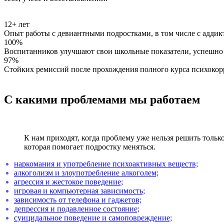
12+ лет
Опыт работы с девиантными подростками, в том числе с адди
100%
Воспитанников улучшают свои школьные показатели, успешн
97%
Стойких ремиссий после прохождения полного курса психоко
С какими
проблемами
мы работаем
К нам приходят, когда проблему уже нельзя решить толь
которая помогает подростку меняться.
наркомания и употребление психоактивных веществ;
алкоголизм и злоупотребление алкоголем;
агрессия и жестокое поведение;
игровая и компьютерная зависимость;
зависимость от телефона и гаджетов;
депрессия и подавленное состояние;
суицидальное поведение и самоповреждение;