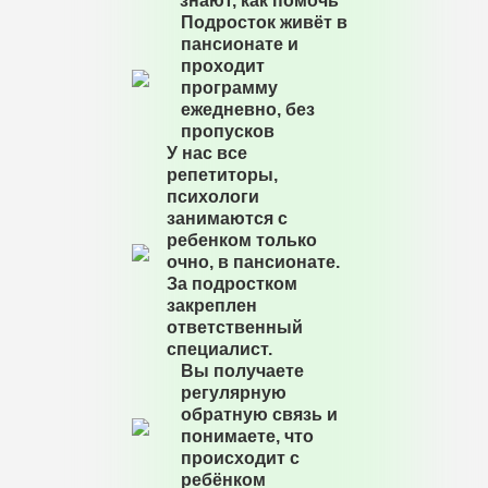
знают, как помочь
Подросток живёт в
пансионате и
проходит
программу
ежедневно, без
пропусков
У нас все
репетиторы,
психологи
занимаются с
ребенком только
очно, в пансионате.
За подростком
закреплен
ответственный
специалист.
Вы получаете
регулярную
обратную связь и
понимаете, что
происходит с
ребёнком