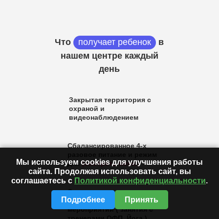
Что
получает ребенок
в
нашем центре каждый
день
Закрытая территория с
охраной и
видеонаблюдением
Сбалансированное 4-х
разовое питание и режим
Мы используем cookies для улучшения работы
дня
(смотреть меню)
сайта. Продолжая использовать сайт, вы
соглашаетесь с
Политикой конфиденциальности
.
Спортивно
Подробнее
Принять
оздоровительный комплекс
мероприятий ( занятия с
тренерами ОФП, Йога )