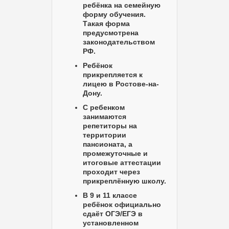
ребёнка на
семейную
форму обучения.
Такая форма
предусмотрена
законодательством
РФ.
Ребёнок
прикрепляется к
лицею
в Ростове-на-
Дону.
С ребенком
занимаются
репетиторы на
территории
пансионата, а
промежуточные и
итоговые аттестации
проходит
через
прикреплённую школу.
В 9 и 11 классе
ребёнок
официально
сдаёт ОГЭ/ЕГЭ
в
установленном