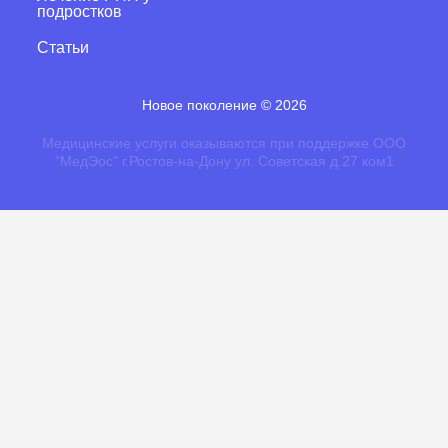
подростков
Статьи
Новое поколение
©
2026
Медицинские услуги оказываются при поддержке ООО
"МедЭос" г.Ростов-на-Дону ул. Советская д.27 ком1