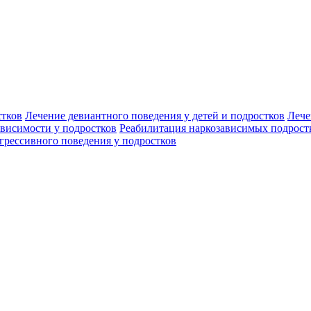
стков
Лечение девиантного поведения у детей и подростков
Лече
ависимости у подростков
Реабилитация наркозависимых подрост
грессивного поведения у подростков