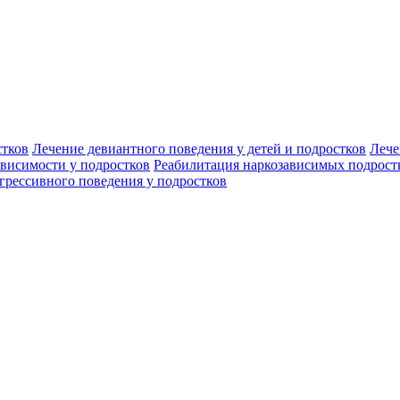
стков
Лечение девиантного поведения у детей и подростков
Лече
ависимости у подростков
Реабилитация наркозависимых подрост
грессивного поведения у подростков