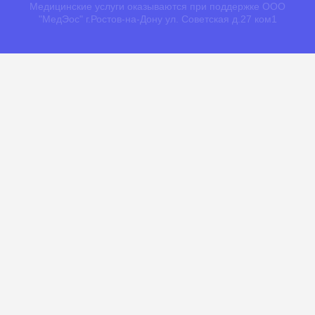
Медицинские услуги оказываются при поддержке ООО
"МедЭос" г.Ростов-на-Дону ул. Советская д.27 ком1