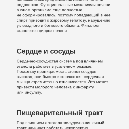
подростков. Функциональные механизмы печени
в юном организме еще полностью
не сформировались, поэтому попадающий в нее
спирт приводит к жировому гепатозу, нарушению
углеводного и белкового обмена. Финалом
становится цирроз печени.
Сердце и сосуды
Сердечно-сосудистая система под влиянием
этанола работает в усиленном режиме.
Поскольку проницаемость стенок сосудов
высокая, они быстро истончаются, сердечная
мышца стремительно изнашивается. Это может
привести молодого человека к инфаркту
или инсульту.
Пищеварительный тракт
Под влиянием алкоголя желудочно-кишечный
тракт начинает работать некорректно.