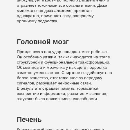
циркулирует в крови до полного расщепления и
отравляет токсинами все органы и ткани. Даже
минимальная доза алкоголя, принятая
однократно, причиняет вред растущему
организму подростка.
Головной мозг
Прежде всего под удар попадает мозг ребенка.
Он особенно уязвим, так как находится на этапе
структурной и функциональной трансформации.
Объем мозга и мозжечка у пьющего подростка
заметно уменьшается. Спиртное воздействует на
белое вещество, ответственное за передачу
сигналов, разрушает нейронные связи.
В результате страдает память, тормозится
восприятие информации, развитие мышления,
затухают было появившиеся способности.
Печень
Колоссальный вред алкоголь наносит печени