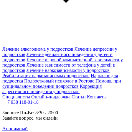
Лечение алкоголизма у подростков
Лечение депрессии у
подростков
Лечение девиантного поведения у детей и
подростков
Лечение игровой компьютерной зависимости у
подростков
Лечение зависимости от телефона у детей и
подростков
Лечение наркозависимости у подростков
Реабилитация наркозависимых подростков
Нарколог для
подростка
Подростковый психолог в Ростове
Помощь при
суицидальном поведении подростков
Коррекция
агрессивного поведения у подростков
Специалисты
Онлайн-поддержка
Статьи
Контакты
+7 938 118-01-18
Звоните Пн-Вс: 8:30 - 20:00
Задайте вопрос, мы онлайн
Анонимный