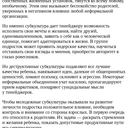
собственных жизненных установок, тянутся ко всему новому,
необычному. Этим они вызывают беспокойство родителей,
уверенных в негативном влиянии любой неформальной
организации.
Но именно субкультура дает тинейджеру возможность
исполнить свои мечты и желания, найти друзей,
единомышленников, заявить о себе как о человеческой
единице, помогает адаптироваться в жизни. В группе
подросток может проявить лидерские качества, научиться
отстаивать свои взгляды и мнения, приобрести авторитет в
глазах ровесников.
Но деструктивные субкультуры подавляют все лучшие
качества ребенка, навязывают идеи, далекие от общепринятых
ценностей, ломают психику, склоняют к агрессии. Некоторые
неформальные объединения учат насилию, пропагандируют
прием наркотиков, поощряют суицидальные мысли
у тинейджеров.
Чтобы молодежные субкультуры оказывали на развитие
личности подростка положительное влияние, необходим
контроль и внимание со стороны взрослых. В первую очередь
это относится к родителям. Их задача — раскрыть стремления
и желания ребенка, показать допустимые продуктивные пути
его самореализации.